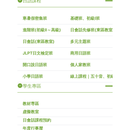
日語課程
寒暑假密集班
基礎班、初級I班
進階班(初級Ⅱ～高級)
日會話先修班(東區教室)
日會話(東區教室)
多元主題班
JLPT日文檢定班
商用日語班
開口說日語班
個人家教班
小學日語班
線上課程｜五十音、初級～高級
學生專區
教材専區
虚擬教室
日會話課程預約
年度行事暦