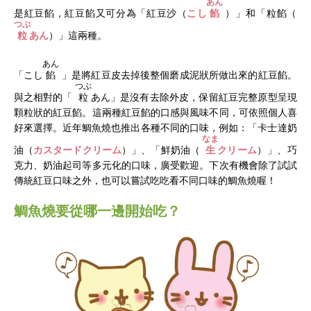
あん
是紅豆餡，紅豆餡又可分為「
紅豆沙（
こし
餡
）」和「
粒餡（
つぶ
粒
あん
）
」這兩種。
あん
「
こし
餡
」是將紅豆皮去掉後整個磨成泥狀所做出來的紅豆餡。
つぶ
與之相對的「
粒
あん」
是沒有去除外皮，保留紅豆完整原型呈現
顆粒狀的紅豆餡。這兩種紅豆餡的口感與風味不同，可依照個人喜
好來選擇。近年鯛魚燒也推出各種不同的口味，例如：「
卡士達奶
なま
油（
カスタードクリーム
）」、「鮮奶油（
生
クリーム
）」、巧
克力、奶油起司等多元化的口味，廣受歡迎。下次有機會除了試試
傳統紅豆口味之外，也可以嘗試吃吃看不同口味的鯛魚燒喔！
鯛魚燒要從哪一邊開始吃？