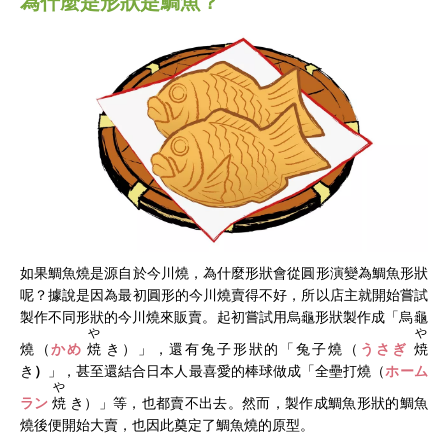
為什麼是形狀是鯛魚？
如果鯛魚燒是源自於今川燒，為什麼形狀會從圓形演變為鯛魚形狀
呢？據說是因為最初圓形的今川燒賣得不好，所以店主就開始嘗試
製作不同形狀的今川燒來販賣。起初嘗試用烏龜形狀製作成「
烏龜
や
や
燒（
かめ
焼
き）」，還有兔子形狀的「
兔子燒（
うさぎ
焼
き
）
」，甚至還結合日本人最喜愛的棒球做成「
全壘打
燒（
ホーム
や
ラン
焼
き）」等，也都賣不出去。然而，製作成鯛魚形狀的鯛魚
燒後便開始大賣，也因此奠定了鯛魚燒的原型。