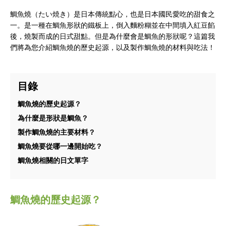
鯛魚燒（たい焼き）是日本傳統點心，也是日本國民愛吃的甜食之
一。是一種在鯛魚形狀的鐵板上，倒入麵粉糊並在中間填入紅豆餡
後，燒製而成的日式甜點。但是為什麼會是鯛魚的形狀呢？這篇我
們將為您介紹鯛魚燒的歷史起源，以及製作鯛魚燒的材料與吃法！
目錄
鯛魚燒的歷史起源？
為什麼是形狀是鯛魚？
製作鯛魚燒的主要材料？
鯛魚燒要從哪一邊開始吃？
鯛魚燒相關的日文單字
鯛魚燒的歷史起源？