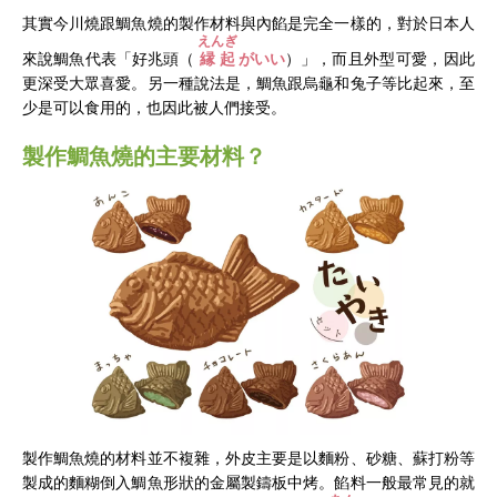
其實今川燒跟鯛魚燒的製作材料與內餡是完全一樣的，對於日本人
えんぎ
來說鯛魚代表「
好兆頭（
縁起
がいい
）」
，而且外型可愛，因此
更深受大眾喜愛。另一種說法是，鯛魚跟烏龜和兔子等比起來，至
少是可以食用的，也因此被人們接受。
製作鯛魚燒的主要材料？
製作鯛魚燒的材料並不複雜，外皮主要是以麵粉、砂糖、蘇打粉等
製成的麵糊倒入鯛魚形狀的金屬製鑄板中烤。餡料一般最常見的就