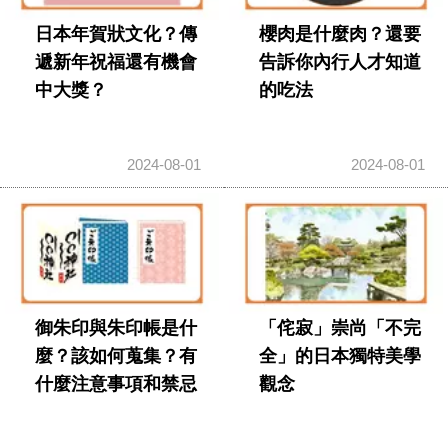
日本年賀狀文化？傳
櫻肉是什麼肉？還要
遞新年祝福還有機會
告訴你內行人才知道
中大獎？
的吃法
2024-08-01
2024-08-01
御朱印與朱印帳是什
「侘寂」崇尚「不完
麼？該如何蒐集？有
全」的日本獨特美學
什麼注意事項和禁忌
觀念