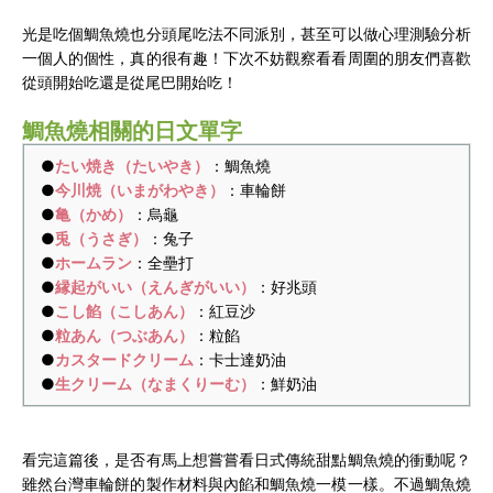
光是吃個鯛魚燒也分頭尾吃法不同派別，甚至可以做心理測驗分析
一個人的個性，真的很有趣！下次不妨觀察看看周圍的朋友們喜歡
從頭開始吃還是從尾巴開始吃！
鯛魚燒相關的日文單字
●
たい焼き（たいやき）
：鯛魚燒
●
今川焼（いまがわやき）
：車輪餅
●
亀（かめ）
：烏龜
●
兎（うさぎ）
：兔子
●
ホームラン
：全壘打
●
縁起がいい（えんぎがいい）
：好兆頭
●
こし餡（こしあん）
：紅豆沙
●
粒あん（つぶあん）
：粒餡
●
カスタードクリーム
：卡士達奶油
●
生クリーム（なまくりーむ）
：鮮奶油
看完這篇後，是否有馬上想嘗嘗看日式傳統甜點鯛魚燒的衝動呢？
雖然台灣車輪餅的製作材料與內餡和鯛魚燒一模一樣。不過鯛魚燒