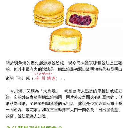
關於鯛魚燒的歷史起源眾說紛紜，現今尚未證實哪種說法是正確
的。但其中最有力的說法是，鯛魚燒最初源自於明治時代被發明出
いまがわや
來的「
今川燒（
今川焼
き
）」。
「今川燒」又稱為「大判燒」，就是台灣人熟悉的車輪餅或紅豆
餅。它的外皮食材與鯛魚燒相同，兩片外皮之間夾有紅豆內餡，但
形狀為圓形。至於發明鯛魚燒的元祖店，據說是位於東京麻布十番
一間名為「浪花家」和在三重縣津市大門一間名為「日出屋食堂」
的店，說法最為人知曉。