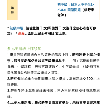
初中級：日本人中学生レ
金
ベルの国語問題
（細野泰
曜
老師 )
*
初級中級
…
請儘量
說
日
.
文
(
即使對日
.
文沒什麼信心者也可參
加
) *
高級
…原則上完全使用日
.
文上課。
多元主題班上課須知
1.學員們請選擇適合自己等級的課程上課，
若有跨級上課之情
形，請注意老師仍會以原等級學員為主
。 例：高級學員若選
擇初、中級課程，若發言影響原初、中等級學員，則老師可視
情況選擇是否回覆高級學員之問答。
2.若有發現於非在學期間來上課之學員，當日需繳交500元上
課費用。
3.若學生證上就學紀錄未補齊，務必主動來櫃檯補填就學紀
錄。
4.
上多元主題班，務必將學員證放置櫃台，未放置學員證恕無