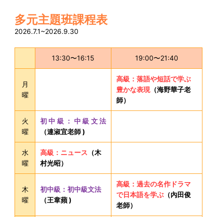
多元主題班課程表
2026.7.1~2026.9.30
13:30〜16:15
19:00〜21:40
高級：落語や短話で学ぶ
月
豊かな表現
（海野華子老
曜
師）
火
初中級：中級文法
曜
（連淑宜老師 )
水
高級：ニュース
（木
曜
村光昭）
高級：過去の名作ドラマ
木
初中級：初中級文法
で日本語を学ぶ
（內田俊
曜
（王韋蘋 )
老師）