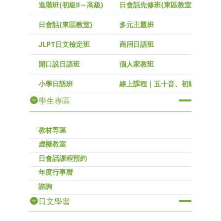
進階班(初級Ⅱ～高級)
日會話先修班(東區教室)
日會話(東區教室)
多元主題班
JLPT日文檢定班
商用日語班
開口說日語班
個人家教班
小學日語班
線上課程｜五十音、初級～高級
學生專區
教材専區
虚擬教室
日會話課程預約
年度行事暦
諮詢
日文學習