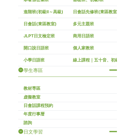
進階班(初級Ⅱ～高級)
日會話先修班(東區教室)
日會話(東區教室)
多元主題班
JLPT日文檢定班
商用日語班
開口說日語班
個人家教班
小學日語班
線上課程｜五十音、初級～高級
學生專區
教材専區
虚擬教室
日會話課程預約
年度行事暦
諮詢
日文學習