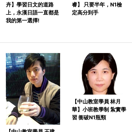
睿】 只要半年，N1檢
卉】學習日文的道路
定高分到手
上，永漢日語一直都是
我的第一選擇!
【中山教室學員 林月
華】小班教學制 紮實學
習 衝破N1瓶頸
【中山教室學員 王建