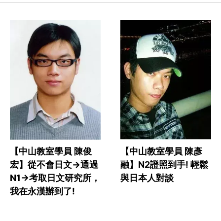
【中山教室學員 陳彥
【中山教室學員 陳俊
融】N2證照到手! 輕鬆
宏】從不會日文->通過
與日本人對談
N1->考取日文研究所，
我在永漢辦到了!