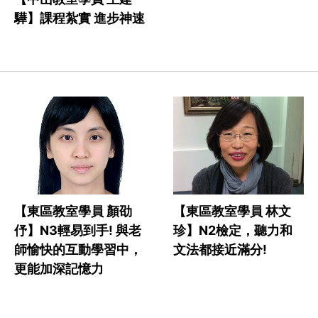
驊】課程紮實 進步神速
【東區教室學員 顏劭
【東區教室學員 林文
伃】N3輕易到手! 與老
珍】N2檢定，聽力和
師愉快的互動學習中，
文法都接近滿分!
更能加深記憶力