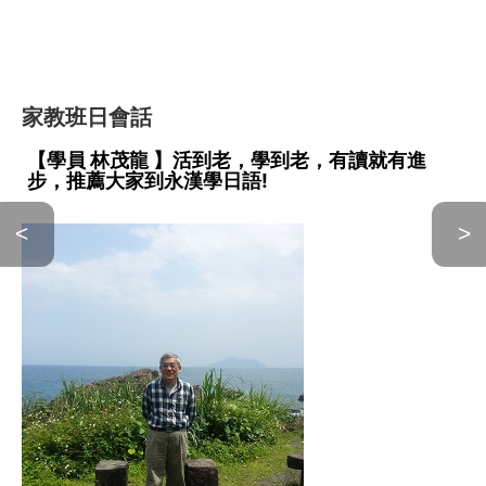
家教班日會話
【學員 林茂龍 】活到老，學到老，有讀就有進
步，推薦大家到永漢學日語!
<
>