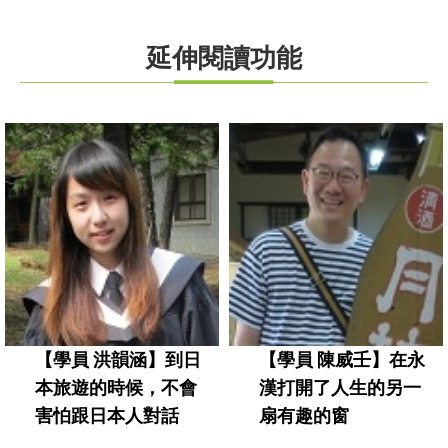
延伸閱讀功能
【學員 洪韻涵】到日
【學員 陳威壬】在永
本旅遊的時候，不會
漢打開了人生的另一
害怕跟日本人對話
扇有趣的窗