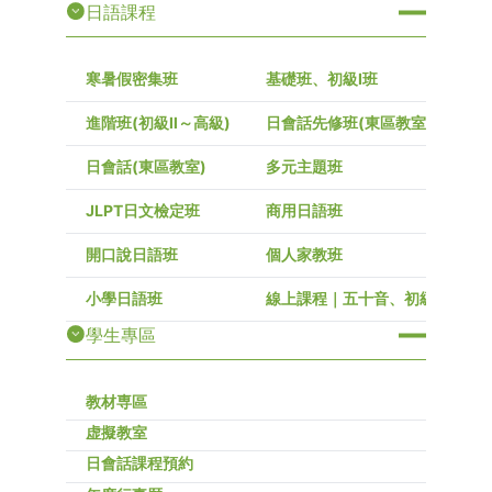
日語課程
寒暑假密集班
基礎班、初級I班
進階班(初級Ⅱ～高級)
日會話先修班(東區教室)
日會話(東區教室)
多元主題班
JLPT日文檢定班
商用日語班
開口說日語班
個人家教班
小學日語班
線上課程｜五十音、初級～高級
學生專區
教材専區
虚擬教室
日會話課程預約