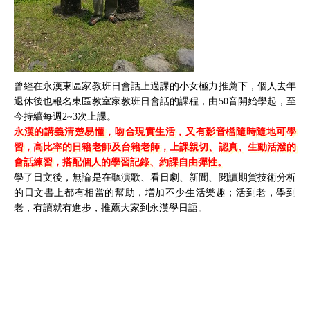
曾經在永漢東區家教班日會話上過課的小女極力推薦下，個人去年
退休後也報名東區教室家教班日會話的課程，由50音開始學起，至
今持續每週2~3次上課。
永漢的講義清楚易懂，吻合現實生活，又有影音檔隨時隨地可學
習，高比率的日籍老師及台籍老師，上課親切、認真、生動活潑的
會話練習，搭配個人的學習記錄、約課自由彈性。
學了日文後，無論是在聽演歌、看日劇、新聞、閱讀期貨技術分析
的日文書上都有相當的幫助，増加不少生活樂趣；活到老，學到
老，有讀就有進步，推薦大家到永漢學日語。