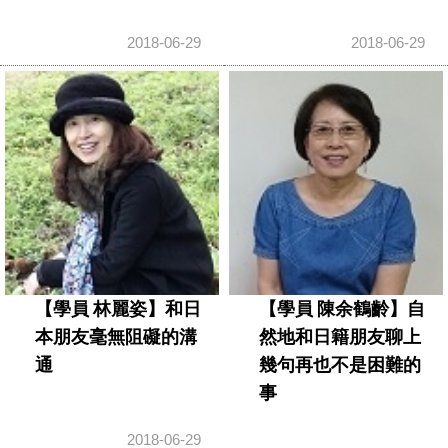
2018-06-29
2018-06-29
【學員 林麗姿】和日
【學員 陳余鶴齡】自
本朋友毫無阻礙的溝
然地和日籍朋友聊上
通
幾句再也不是困難的
事
2018-06-29