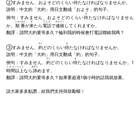
②すみません、およそどのくらい
待
たなければなりませんか。
說明：中文的「大約」用日文翻成「およそ」的句子。
ま
例句：すみません、およそどのくらい
待
たなければなりません
じゅんばん
き
でんわ
れんらく
か。
順番
が
来
たら
電話
で
連絡
してくれますか。
翻譯：請問大約要等多久？輪到我的時候會打電話聯絡我嗎？
やく
ま
③すみません、
約
どのくらい
待
たなければなりませんか。
說明：中文的「大約」用日文翻成「約」的句子。
やく
ま
例句：すみません、
約
どのくらい
待
たなければなりませんか。1
じかん
いじょう
あきら
時間
以上
なら
諦
めます。
翻譯：請問大約要等多久？如果要超過1個小時的話我就放棄。
請大家多多點讚，給我們支持與鼓勵喔！