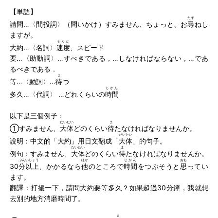
【単語】
たず
請問…〈間投詞〉（問いかけ）すみません、ちょっと、お
尋
ねし
ますが。
そくど
大約…〈名詞〉
速度
、スピード
要…〈助動詞〉…すべきである，…しなければならない，…であ
るべきである．
ま
等…〈動詞〉…
待
つ
じかん
多久…〈代詞〉 …どれくらいの
時間
以下是三個例子：
だいたい
ま
①すみません、
大体
どのくらい
待
たなければなりませんか。
だいたい
說明：中文的「大約」用日文翻成「
大体
」的句子。
だいたい
ま
例句：すみません、
大体
どのくらい
待
たなければなりませんか。
ぷんいじょう
ほか
じかん
おも
30
分以上
、かかるなら
他
のところで
時間
をつぶそうと
思
ってい
ます。
翻譯：打擾一下，請問大約要等多久？如果超過30分鐘，我就想
去別的地方消磨時間了。
ま