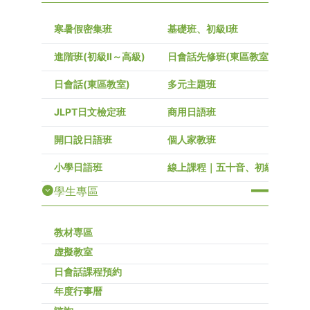
寒暑假密集班
基礎班、初級I班
進階班(初級Ⅱ～高級)
日會話先修班(東區教室)
日會話(東區教室)
多元主題班
JLPT日文檢定班
商用日語班
開口說日語班
個人家教班
小學日語班
線上課程｜五十音、初級～高級
學生專區
教材専區
虚擬教室
日會話課程預約
年度行事暦