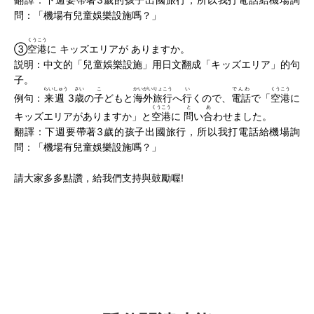
問：「機場有兒童娛樂設施嗎？」
くうこう
③
空港
に キッズエリアが ありますか。
説明：中文的「兒童娛樂設施」用日文翻成「キッズエリア」的句
子。
らいしゅう
さい
こ
かいがいりょこう
い
でんわ
くうこう
例句：
来週
3
歳
の
子
どもと
海外旅行
へ
行
くので、
電話
で「
空港
に
くうこう
と
あ
キッズエリアがありますか」と
空港
に
問
い
合
わせました。
翻譯：下週要帶著3歲的孩子出國旅行，所以我打電話給機場詢
問：「機場有兒童娛樂設施嗎？」
請大家多多點讚，給我們支持與鼓勵喔!