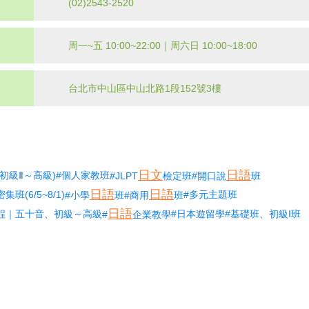
(02)2543-2520
周一~五 10:00~22:00｜周六日 10:00~18:00
台北市中山區中山北路1段152號3樓
日文
日語
(初級Ⅱ～高級)
#個人家教班
#JLPT
檢定班
#開口說
班
日語
日語
集班(6/5~8/1)
#多元主題班
#小學
班
#商用
班
日語
程｜五十音、初級～高級
#日本遊留學
#基礎班、初級I班
#
企業教學