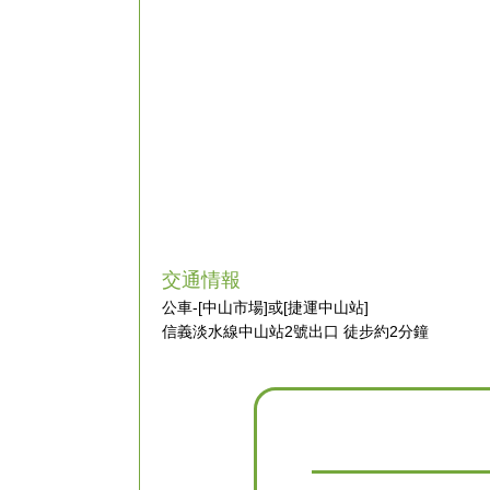
交通情報
公車-[中山市場]或[捷運中山站]
信義淡水線中山站2號出口 徒步約2分鐘