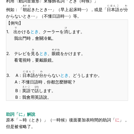
利用
〈動詞普通形〉
來修飾名詞「とき（時候）」
あさ
お
にほんご
わ
例如：「
朝
起
きたとき⋯」（早上起床時⋯），或是「
日本語
が
分
からないとき⋯」（不懂日語時⋯）等。
【例句】
で
け
1.
出
かける
とき
、クーラーを
消
します。
我出門時，會關冷氣。
み
めがね
2. テレビを
見
る
とき
、
眼鏡
をかけます。
看電視時，要戴眼鏡。
にほんご
わ
3. A：
日本語
が
分
からない
とき
、どうしますか。
A：不懂日語時，你都怎麼辦呢？
えいご
はな
B：
英語
で
話
します。
B：我會用英語說。
助詞「に」解說
原本「～時（とき）」（⋯時候）後面要加表
時間的助詞「
に
」，
但是被省略了。