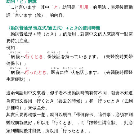
助詞「と」解說
「…と言います」其中「
と
」助詞是「
引用
」的用法，表示後面動
い
詞「
言
います（說）」的內容。
〈動詞普通形 現在式/過去式〉＋とき的使用時機
「動詞普通形＋時（とき）」的活用，對講中文的人來說有一點需
要特別注意。
例如：
びょういん
い
ほけんしょう
も
「
病院
へ
行
くとき
、
保険証
を
持
っていきます。（去醫院時要帶
健保卡）」
びょういん
い
いしゃ
しょうじょう
はな
「
病院
へ
行
ったとき
、
医者
に
症状
を
話
します。（去醫院時跟醫
生講症狀）」
這兩句話用中文來看，似乎看不出動詞時態有何不同，就會不知道
い
い
為何日文要用「
行
くとき（要去的時候）」和「
行
ったとき（去到
那裡時）」來做區分。
其實只要再稍微一想，就可以明白「帶健保卡」這件事，必須在到
い
醫院前就做好，所以用「
行
くとき」，而「跟醫生講症狀」，則必
い
須到醫院後才能做，所以用「
行
ったとき」。