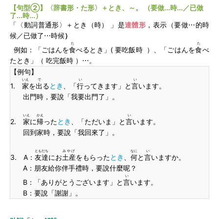
【句型②】〈辞書形・た形〉＋とき、～。 （要做...時...／已做
了...時...）
「〈動詞普通形〉＋とき（時） 」是
連體形
，表示（要做⋯的時
候／已做了⋯時候
）
た
た
例如：「ごはんを
食
べるとき」( 要吃飯時 ）、「ごはんを
食
べ
たとき」（ 吃完飯時 ）⋯。
【例句】
いえ
で
い
い
1.
家
を
出
る
とき
、「
行
ってきます」と
言
います。
出門時，要說「我要出門了」。
いえ
かえ
い
2.
家
に
帰
った
とき
、「ただいま」と
言
います。
回到家時，要說「我回來了」。
ともだち
みやげ
なに
い
3. A：
友達
にお
土産
をもらった
とき
、
何
と
言
いますか。
A：朋友給你伴手禮時，要說什麼呢？
い
B：「ありがとうございます」と
言
います。
B：要說「謝謝」。