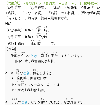
【句型③】〈形容詞〉／〈名詞の〉＋とき、～。（…的時候⋯）
「い形容詞」、「な形容詞」、「名詞」的連體形，分別為「～い
＋名詞」、「～な＋名詞」・「名詞＋の＋名詞」。所以修飾名詞
「時（とき）」的時候，就要依照這個方式。
例如：
あつ
とき
【い形容詞】修飾：「
暑
い
時
」
ひま
とき
【な形容詞】修飾：「
暇
な
時
」
あめ
とき
【名詞】修飾：「
雨
の
時
」
⋯等。
【例句】
しごと
いそが
どうりょう
てつだ
1.
仕事
が
忙
しい
とき
、
同僚
に
手伝
ってもらいます。
工作很忙時，我會請同事幫忙。
ひま
なに
2. A：
暇
な
とき
、
何
をしますか。
A：空閒時，你會做什麼?
たいてい
B：
大抵
インターネットをします。
B：大致上我都會上網。
こども
きら
いま
す
3.
子供
の
とき
、なすが
嫌
いでしたが、
今
は
好
きです。