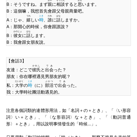
おや
そうだん
おも
B：そうですね。まず
親
に
相談
すると
思
います。
B：這個嘛，我想首先會跟父母親商量吧。
うれ
とき
だれ
はな
A：じゃ、
嬉
しい
時
、
誰
に
話
しますか。
A：那開心的時候，你會跟誰說？
かのじょ
はな
B：
彼女
に
話
します。
B：我會跟女朋友說。
【會話3】
かれし
であ
友達：どこで
彼氏
と
出会
った？
朋友：你在哪裡遇見男朋友的呢？
だいがく
とき
ぶかつ
であ
私：
大学
の
時
（に）
部活
で
出会
った。
我：大學時社團活動遇見的。
注意各個詞類的連體形用法，如「名詞＋の＋とき」、「〈い形容
詞〉い＋とき」、「〈な形容詞〉な＋とき」 、「〈動詞普通
形〉＋とき」，用以說明事情發生的「時候…」。