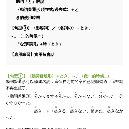
助詞「と」解說
〈動詞普通形 現在式/過去式〉＋と
き的使用時機
【句型③】〈形容詞〉／〈名詞の〉＋とき、
～。（…的時候⋯）
「な形容詞」+時（とき）
【應用練習】實用短會話
【句型①】〈動詞普通形〉＋とき、～。（做⋯的時候…）
動詞普通形可以修飾名詞，這個在之前的章節已經學習過，這裡就
不再重複了。
わ
わ
わ
わ
わ
〈動詞普通形〉
分
かります→
分
かる、
分
からない、
分
かった、
分
からなかった。
お
お
お
お
お
起
きます→
起
きる、
起
きない、
起
きた、
起
きなか
った。