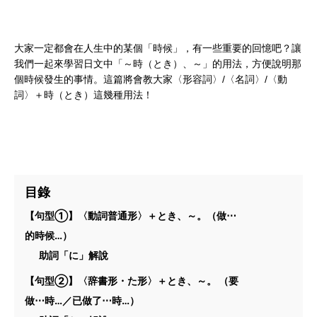
大家一定都會在人生中的某個「時候」，有一些重要的回憶吧？讓
我們一起來學習日文中「～時（とき）、～」的用法，方便說明那
個時候發生的事情。這篇將會教大家〈形容詞〉/〈名詞〉/〈動
詞〉＋時（とき）這幾種用法！
目錄
【句型①】〈動詞普通形〉＋とき、～。（做⋯
的時候…）
助詞「に」解說
【句型②】〈辞書形・た形〉＋とき、～。 （要
做⋯時…／已做了⋯時…）