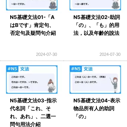
N5基礎文法01-「A
N5基礎文法02-助詞
はBです」肯定句、
「の」、「も」的用
否定句及疑問句介紹
法，以及年齡的說法
2024-07-30
2024-07-30
N5基礎文法03-指示
N5基礎文法04-表示
代名詞「これ、そ
物品所有人的助詞
れ、あれ」、二選一
「の」
問句用法介紹