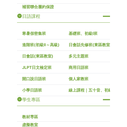
補習聯合履約保證
日語課程
寒暑假密集班
基礎班、初級I班
進階班(初級Ⅱ～高級)
日會話先修班(東區教室)
日會話(東區教室)
多元主題班
JLPT日文檢定班
商用日語班
開口說日語班
個人家教班
小學日語班
線上課程｜五十音、初級～高級
學生專區
教材専區
虚擬教室