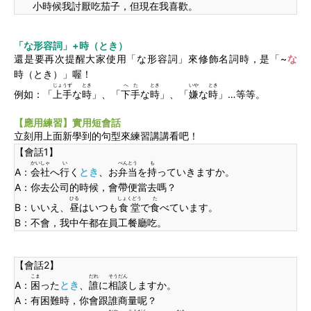
小時候我討厭吃茄子，但現在我喜歡。
「な形容詞」+
時（とき）
還是要再次提醒大家使用「な形容詞」來修飾名詞時，是「~
な
時
（とき）」喔！
じょうず
とき
へた
とき
いや
とき
例如：「
上手
な
時
」、「
下手
な
時
」、「
嫌
な
時
」…等等。
【應用練習】實用短會話
立刻用上面新學到的句型來練習講講看吧！
【會話1】
かいしゃ
い
べんとう
も
A：
会社
へ
行
く
とき
、お
弁当
を
持
っていきますか。
A：你去公司的時候，會帶便當去嗎？
ひる
しょくどう
た
B：いいえ、
昼
はいつも
食堂
で
食
べています。
B：不會，我中午都在員工餐廳吃。
【會話2】
こま
だれ
そうだん
A：
困
った
とき
、
誰
に
相談
しますか。
A：有困難時，你會跟誰商量呢？