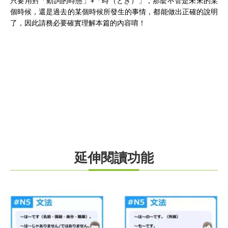
只要用對「動詞的時態」+「時（とき）」，那麼不管是未來的某
個時候，還是過去的某個時候所發生的事情，都能做出正確的說明
了，因此請務必要確實理解本篇的內容唷！
延伸閱讀功能